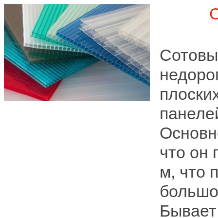
Сотовы
недоро
плоских
панелей
Основн
что он 
м, что 
большо
Бывает