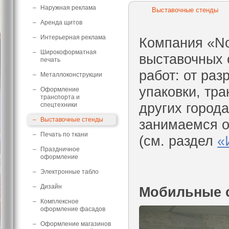
–
Наружная реклама
Выставочные стенды
–
Аренда щитов
–
Интерьерная реклама
Компания «No
–
Широкоформатная
выставочных 
печать
работ: от раз
–
Металлоконструкции
упаковки, тра
–
Оформление
транспорта и
других город
спецтехники
–
Выставочные стенды
занимаемся о
–
Печать по ткани
(см. раздел
«
–
Праздничное
оформление
–
Электронные табло
–
Дизайн
Мобильные 
–
Комплексное
оформление фасадов
–
Оформление магазинов