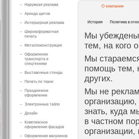
–
Наружная реклама
О компании
–
Аренда щитов
История
Политика в отн
–
Интерьерная реклама
–
Широкоформатная
Мы убеждены,
печать
тем, на кого 
–
Металлоконструкции
–
Оформление
Мы стараемся
транспорта и
спецтехники
помощь тем, к
–
Выставочные стенды
других.
–
Печать по ткани
Мы не реклам
–
Праздничное
оформление
организацию,
–
Электронные табло
знать, куда 
–
Дизайн
в частном по
–
Комплексное
оформление фасадов
организации,
–
Оформление магазинов